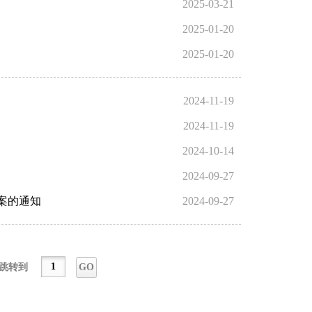
2025-03-21
2025-01-20
2025-01-20
2024-11-19
2024-11-19
2024-10-14
2024-09-27
案的通知
2024-09-27
跳转到
GO