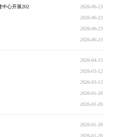
中心开展202
2026-06-23
2026-06-23
2026-06-23
2026-06-23
2026-04-15
2026-03-12
2026-03-12
2026-01-20
2026-01-20
2026-01-20
2026-01-20