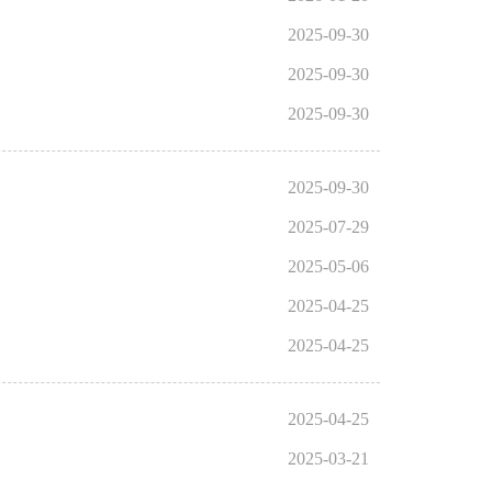
2025-09-30
2025-09-30
2025-09-30
2025-09-30
2025-07-29
2025-05-06
2025-04-25
2025-04-25
2025-04-25
2025-03-21