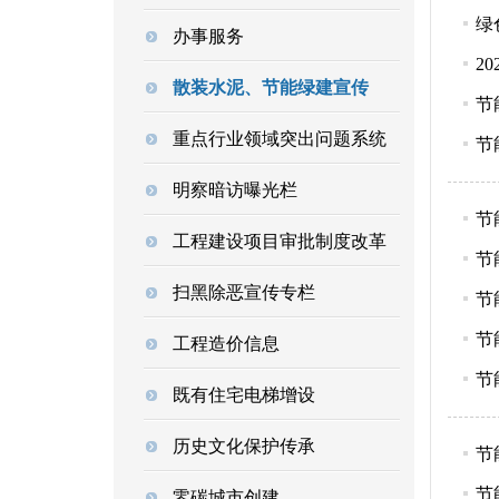
绿
办事服务
2
散装水泥、节能绿建宣传
节
重点行业领域突出问题系统
节
明察暗访曝光栏
节
工程建设项目审批制度改革
节
扫黑除恶宣传专栏
节
节
工程造价信息
节
既有住宅电梯增设
历史文化保护传承
节
节
零碳城市创建