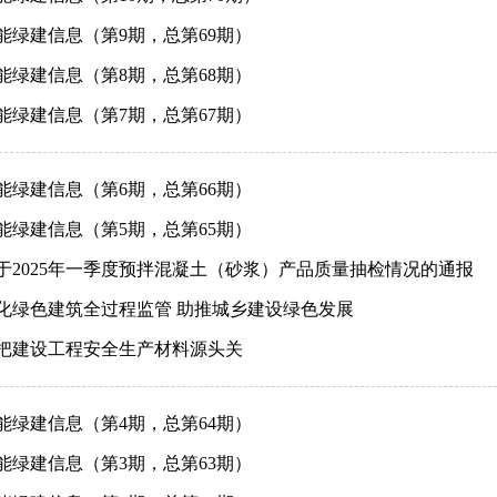
能绿建信息（第9期，总第69期）
能绿建信息（第8期，总第68期）
能绿建信息（第7期，总第67期）
能绿建信息（第6期，总第66期）
能绿建信息（第5期，总第65期）
于2025年一季度预拌混凝土（砂浆）产品质量抽检情况的通报
化绿色建筑全过程监管 助推城乡建设绿色发展
把建设工程安全生产材料源头关
能绿建信息（第4期，总第64期）
能绿建信息（第3期，总第63期）