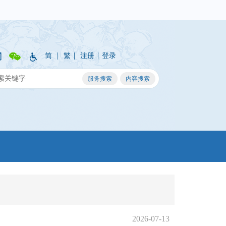
|
|
|
简
繁
注册
登录
2026-07-13