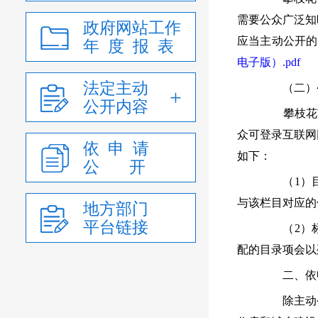
需要公众广泛知
政府网站工作
应当主动公开的
年 度 报 表
电子版）.pdf
法定主动
（二）公
公开内容
攀枝花市住房
众可登录互联网
依 申 请
如下：
公 开
（1）目
与该栏目对应的
地方部门
平台链接
（2）标
配的目录项会以
二、依申
除主动公