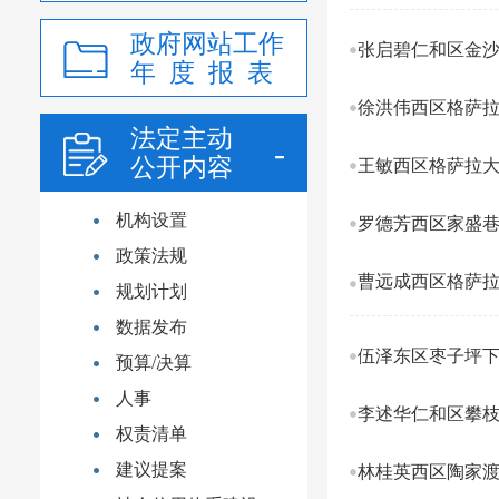
政府网站工作
张启碧仁和区金沙江
年 度 报 表
徐洪伟西区格萨拉大
法定主动
公开内容
王敏西区格萨拉大道
机构设置
罗德芳西区家盛巷
政策法规
曹远成西区格萨拉大
规划计划
数据发布
伍泽东区枣子坪下街
预算/决算
人事
李述华仁和区攀枝花
权责清单
建议提案
林桂英西区陶家渡东