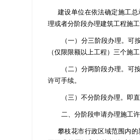
建设单位
在
依法确定施工总
理或者
分
阶段办理
建筑工程
施工
（一）分三阶段办理。
可
（仅限限额以上工程）三
个
施工
（二）分两阶段办理。
可
许可手续。
（三）不分阶段办理。
即直
二
、
分阶段申请办理施工许
攀枝花市
行政区域范围内
的