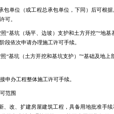
承包单位（或工程总承包单位，下同）
后
可根据
许可。
按照
“
基坑（场平、边坡）支护和土方开挖
”“地基
阶段
依次申请办理施工许可手续。
按照
“
基坑（土方开挖和基坑支护）
”“
基础及地上
接申办工程整体施工许可手续。
可
范围
新
、
改、扩建
房屋建筑工程，具备用地批准手续