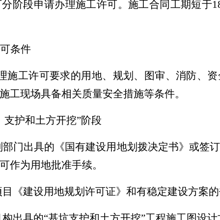
可分阶段
申请办理
施工许可
。
施工合同工期短于
1
可条件
理施工许可要求的用地、规划、图审、消防、
资
施工现场具备相关
质量安全
措施
等
条件。
）支护和土方开挖”阶段
划部门出具的《
国有建设用地划拨决定书
》或签
可作为用地批准手续。
项目《建设用地规划许可证》和有稳定建设方案的
机构出具的
“
基坑支护和土方开挖
”
工程施工图设计