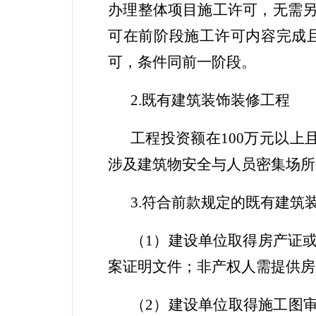
办理
整体项目施工许可
，
无需
可在
前
阶段施工许可内容
完成
可
，条件同前一阶段
。
2
.
既有建筑装饰装修工程
工程投资额在
100
万元以上
涉及建筑物安全与人员密集场所
3
.
符合前款规定的既有建筑
（
1
）建设单位取得房产证
案
证明文件
；非产权人需提供房
（
2
）建设单位取得施工图审