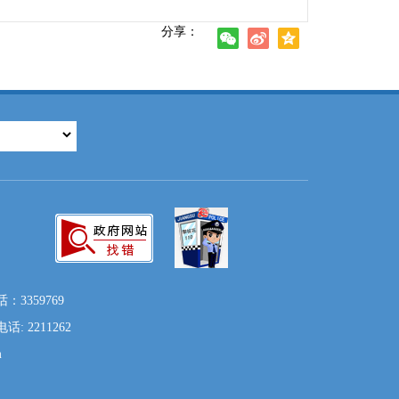
分享：
3359769
2211262
m