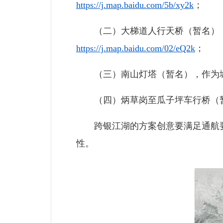
https://j.map.baidu.com/5b/xy2k
；
（二）大梯道人行天桥（暂名），
https://j.map.baidu.com/02/eQ2k
；
（三）南山灯塔（暂名），作为城
（四）炳草岗至瓜子坪车行桥（暂
跨银江湖的方案创意要满足通航要求
性。