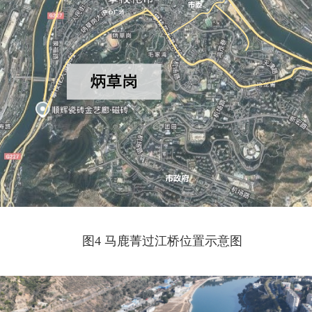
图4 马鹿菁过江桥位置示意图