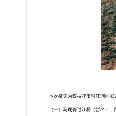
本次征集为攀枝花市银江湖区域四
（一）马鹿菁过江桥（暂名），跨