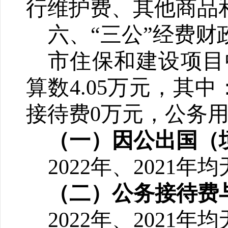
行维护费、
其他商品
六
、“三公”经费
市住保和建设项目
算数4.05万元，其
接待费0万元，公务用
（一）因公出国（境
20
2
2
年、20
2
1
年均
（二）公务接待费与
20
2
2
年、20
2
1
年均