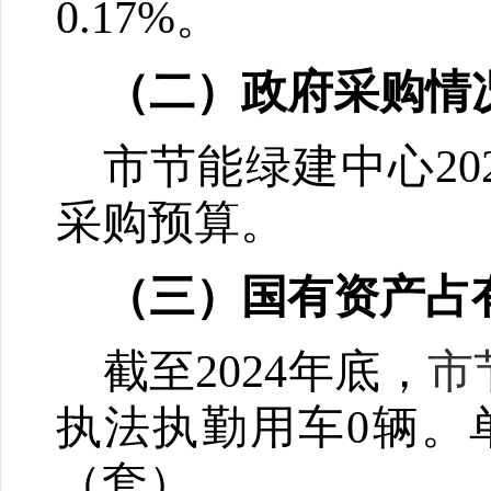
0.17
%
。
（
二
）
政府采购情
市节能绿建中心
20
采购预算。
（
三
）国有资产占
截至
202
4
年底，
市
执法执勤用车
0
辆。
（套）。