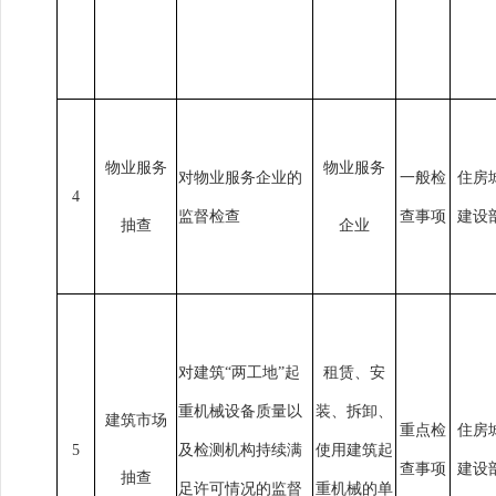
物业服务
物业服务
对物业服务企业的
一般检
住房
4
监督检查
查事项
建设
抽查
企业
对建筑
“
两工地
”
起
租赁、安
重机械设备质量以
装、拆卸、
建筑市场
重点检
住房
5
及检测机构持续满
使用建筑起
查事项
建设
抽查
足许可情况的监督
重机械的单