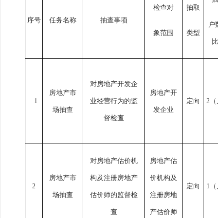
检查对
抽取
序号
任务名称
抽查事项
户
象
范围
类型
对房地产开发企
房地产市
房地产开
1
业经营行为的监
定向
2
（
场抽查
发企业
督检查
对房地产估价机
房地产估
房地产市
构及注册房地产
价机构及
2
定向
1
（
场抽查
估价师的监督检
注册房地
查
产估价师