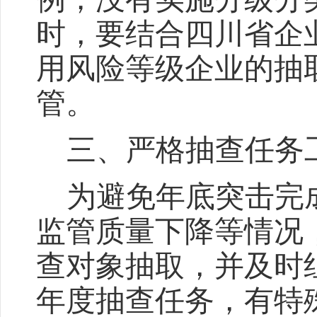
时，要结合四川省企
用风险等级企业的抽
管。
三、严格抽查任务
为避免年底突击完
监管质量下降等情况
查对象抽取，并及时
年度抽查任务，有特