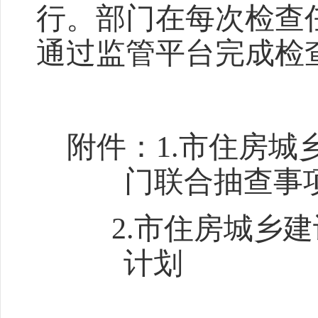
行。部门在每次检查
通过
监管平台
完成检
附件：
1.
市住房城
门联合抽查事
2.
市住房城乡建
计划