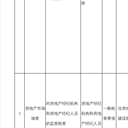
师
对房地产经纪机构
房地产经纪
房地产市场
一般检
住房
3
和房地产经纪人员
机构和房地
抽查
查事项
建设
的监督检查
产经纪人员