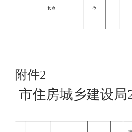
检查
位
附件
2
市住房城乡建设局