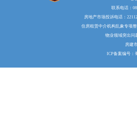
联系电话：0812
房地产市场投诉电话：22112
住房租赁中介机构乱象专项整治举
物业领域突出问题系统
房建
ICP备案编号：蜀I