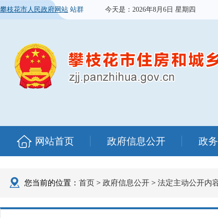
攀枝花市人民政府网站
站群
今天是：
2026年8月6日 星期四
网站首页
政府信息公开
政务
您当前的位置：
首页
>
政府信息公开
>
法定主动公开内