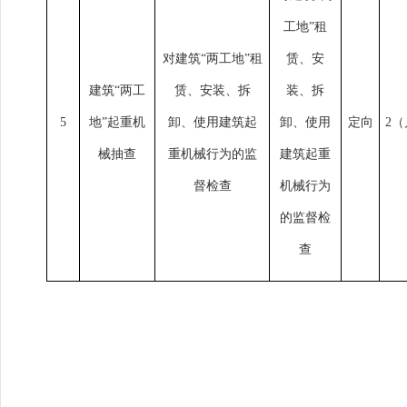
工地
”
租
对建筑
“
两工地
”
租
赁、安
建筑
“
两工
赁、安装、拆
装、拆
5
地
”
起重机
卸、使用建筑起
卸、使用
定向
2
（
械抽查
重机械行为的监
建筑起重
督检查
机械行为
的监督检
查