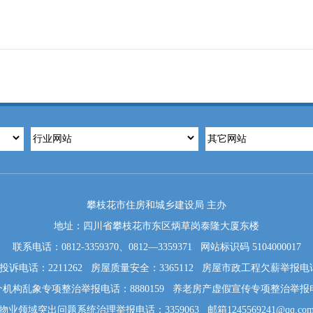
攀枝花市住房和城乡建设局 主办
地址：四川省攀枝花市东区炳草岗泰隆大厦东楼
联系电话：0812-3359370、0812—3359371 网站标识码 5104000017
诉电话：2211262 房屋质量安全：3365112 房屋市政工程欠薪举报电话：
机构乱象专项整治举报电话：8880159 养老房产虚假宣传专项整治举报电话: 
物业领域突出问题系统治理举报电话：3359063 邮箱1245569241@qq.co