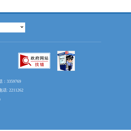
3359769
2211262
m