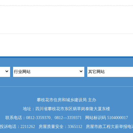
攀枝花市住房和城乡建设局 主办
地址：四川省攀枝花市东区炳草岗泰隆大厦东楼
联系电话：0812-3359370、0812—3359371 网站标识码 5104000017
诉电话：2211262 房屋质量安全：3365112 房屋市政工程欠薪举报电话：