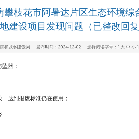
日，暗访攀枝花市阿暑达片区生态环境
地建设项目发现问题（已整改回
房和城乡建设局
2024-12-02
发布时间：
选择阅读字号：[
大
中
小
防坠器；
；
股，达到报废标准仍在使用；
督；
。