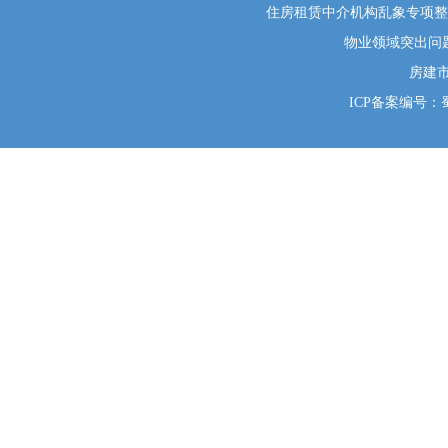
住房租赁中介机构乱象专项整治举
物业领域突出问题系统
房建
ICP备案编号：蜀I