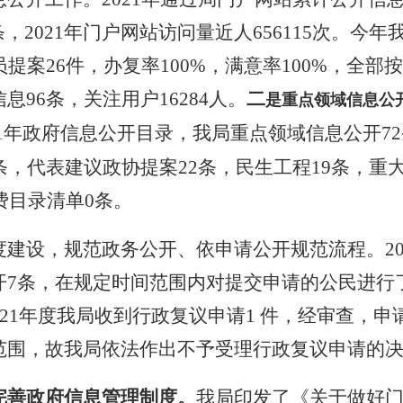
条，
2021
年
门户网站访问量近人
656115
次。今年
员提案
26
件，办复率
100%
，满意率
100%
，全部按
信息
96
条，关注用户
16284
人。
二
是重点领域信息公
1
年政府信息公开目录，我局重点领域信息公开
72
条，代表建议政协提案
22
条，民生工程
19
条，重
费目录清单
0
条
。
度建设，规范政务公开、依申请公开规范流程。
2
开
7
条，在规定时间范围内对提交申请的公民进行
2
1
年度我局收到行政复议申请
1
件，经审查，申
范围，故我局依法作出不予受理行政复议申请的
完善政府信息管理制度。
我局
印发了
《关于
做好