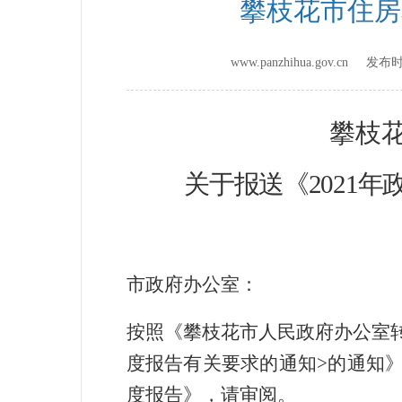
攀枝花市住房
www.panzhihua.gov.cn 发
攀枝
关于报送《
20
21
年
市政府办公室：
按
照《
攀枝花市人民政府办公室
度报告有关要求的通知
>
的通知
度报告》，请审阅。