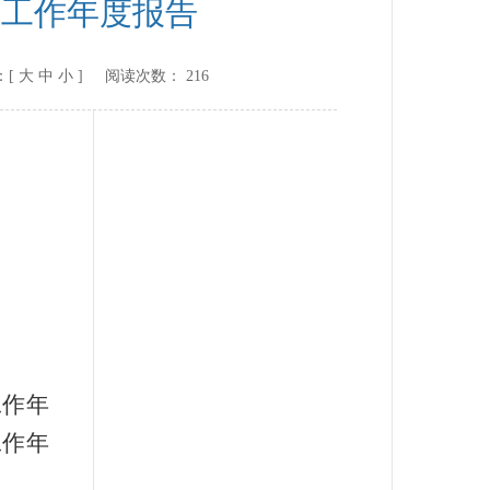
开工作年度报告
：[
大
中
小
] 阅读次数：
216
工作年
工作年