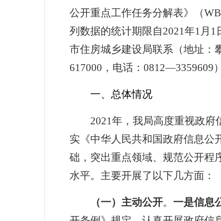
公开重点工作任务分解表》（WB〔2
列数据的统计期限自20
2
1
年1
月
1
市住房城乡建设局联系（地址：
617000
，电话：0812—3359
609
一、总体情况
2021
年，我局高度重视政府
实《中华人民共和国政府信息公
础，突出重点领域、规范公开程
水平。主要开展了以下几方面：
（
一
）主动公开
。
一是
信息
开条例》规定，认真开展政府信