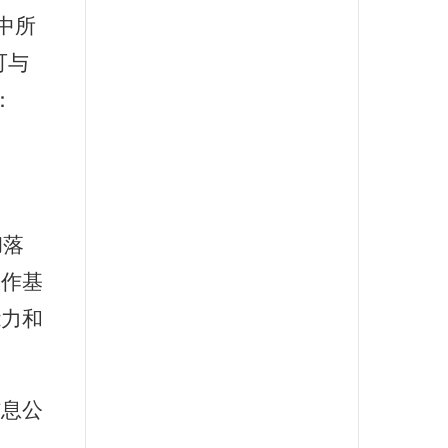
中所
可与
：
彻落
工作基
能力和
信息公
息