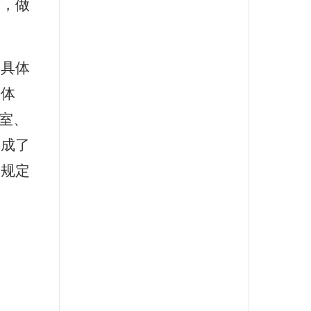
切，做
导具体
任体
室、
形成了
按规定