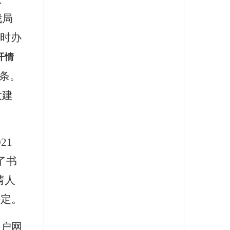
我局
时办
开情
条。
大建
021
了书
请人
决定。
门户网