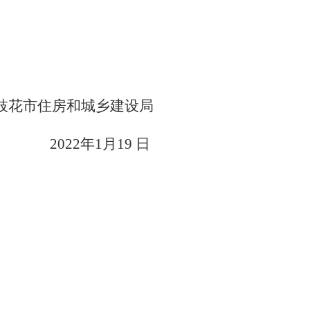
枝花市住房和城乡建设局
202
2
年1
月
19
日