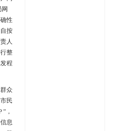
局网
准确性
各自按
负责人
进行
整
制发程
便群众
，市民
 ”
，
产信息