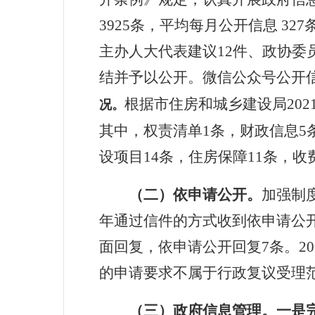
3925
条，平均每月公开信息
327
主办人大代表建议
12
件、政协委
结并予以公开。微信公众号公开
根据市住房和城乡建设局
202
况。
其中，
权责清单
1
条，财政信息
5
设项目
14
条，住房保障
1
1
条，收
（二）
依申请公开。
加强制
年
通过信件的方式收到依申请公
面回复，依申请公开回复
7
条。
20
的申请要求不属于行政复议受理
（三）
政府
信息管理。
一是