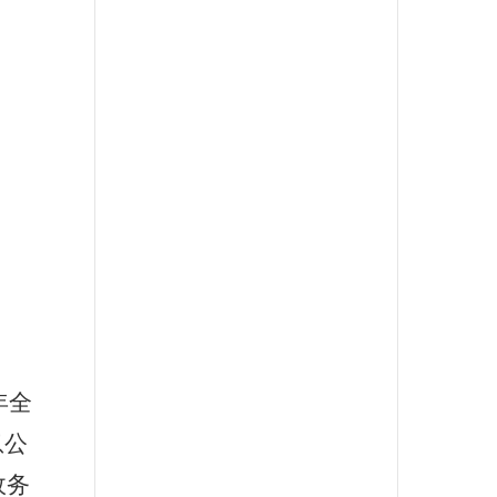
年全
息公
政务