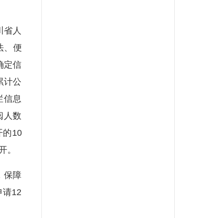
川省人
法、便
确定信
累计公
栏信息
阅人数
的10
开。
，保障
请12