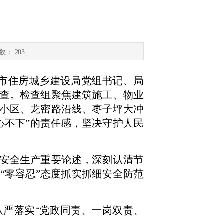
次数：
203
市住房城乡建设局党组
书记
、局
查。
检查组聚焦建筑施工、物业
小区
、
龙密路沿线、
枣子坪
大冲
心不下
”
的责任感
，坚决
守护人民
安全生产重要论述，深刻认清节
以
“
零容忍
”
态度抓实抓细安全防范
从严落实
“
党政同责、一岗双责、