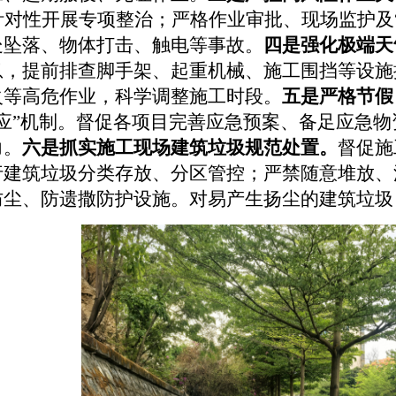
针对性
开展专项
整治
；严格作业审批、现场监护及
处坠落、物体打击
、触电
等事故。
四是强化极端天
息，提前排查脚手架、起重机械、施工围挡等设施
火等高危作业，
科学
调整施工时段。
五是严格节假
应
”
机制。督促各项目完善应急预案、备足应急物
力。
六是抓实施工现场建筑垃圾规范处置。
督促施
行建筑垃圾分类存放、分区管控；严禁随意堆放、
防尘、防遗撒防护设施。对易产生扬尘的建筑垃圾