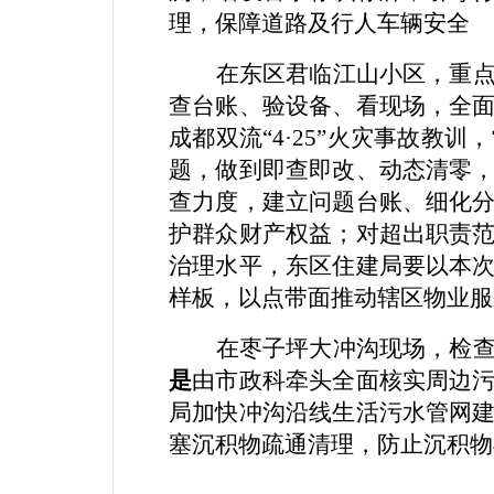
理，保障道路及行人车辆安全
在东区君临江山小区，重
查台账、验设备、看现场，全
成都双流
“4·25”
火灾
事故教训，
题，
做到
即查即改、动态清零
查力度，建立问题台账、细化
护群众财产权益；对超出职责
治理水平
，
东区住建局
要
以本
样板，以点带面推动辖区物业服
在枣子坪大冲沟现场，检
是
由
市政科牵头全面核实周边
局加快冲沟沿线生活污水管网
塞沉积物疏通清理，防止沉积物