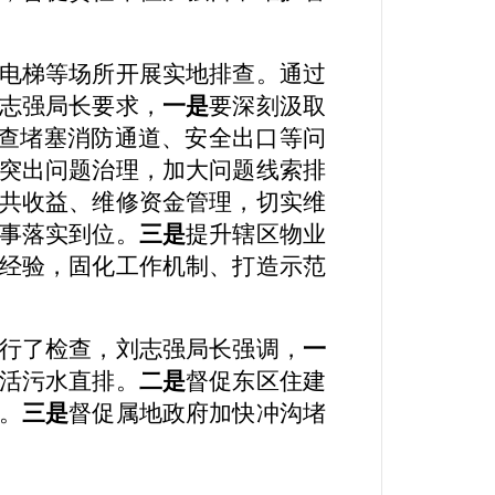
电梯等场所开展实地排查。通过
志强局长要求
，
一是
要深刻汲取
查堵塞消防通道、安全出口等问
突出问题治理
，
加大问题线索排
共收益、维修资金管理，切实维
事落实到位。
三是
提升辖区物业
经验，固化工作机制、打造示
范
行了检查，刘志强局长强调，
一
活污水直排。
二是
督促东区住建
。
三是
督促属地政府加快冲沟堵