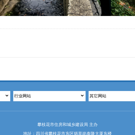
攀枝花市住房和城乡建设局 主办
地址：四川省攀枝花市东区炳草岗泰隆大厦东楼