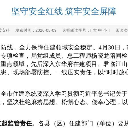
坚守安全红线 筑牢安全屏障
质安科
2026-05-09
发布时间：
选择阅读字号：[
大
中
小
] 阅读
全防线，全力保障住建领域安全稳定
。
4
月
30
日，
产
专项
检查，
局党组成员、总工程师杨晓龙
陪同
检
等重点领域，
先后深入
东华府在建项目
、
君
临江山
隐患、
现场
部署防
控
、一线压实责任，以
“
时时放
，全市住建系统要深入学习贯彻习近平总书记关于
性，坚决杜绝麻痹思想、松懈心态、侥幸心理，
扛起监管责任。
各县（区）住建部门（单位）要