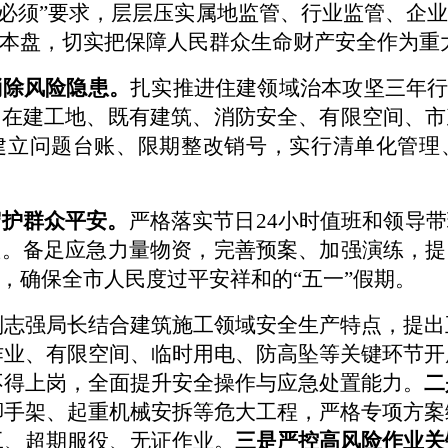
必须
”
要求，层层压实属地监管、行业监管、企
本盘，切实把保障人民群众生命财产安全作为重
消除风险隐患
。
扎实推进住建领域
治本攻坚三年
焦在建工地、
既有建筑
、消防安全
、有限空间、市
建立问题台账、限期整改销号，实行清单化管理
守护群众平安
。
严格落实节日
24
小时值班和领导带
置。备足应急力量物资，完善预案、加强演练，提
，确保全市人民度过平安祥和的
“
五一
”
假期。
刘志强局长结合建筑施工领域安全生产特点，提出
作业、有限空间、临时用电
、
防高坠等关键环节开
不得上岗
，全面提升安全操作与应急处置能力。
二
脚手架、起重机械安拆等危大工程，严格专项方案
工、超期服役、无证作业。
三是严控高风险作业
关