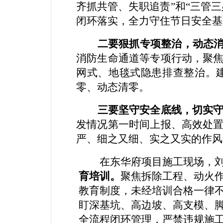
齐抓共管、失职追责
”
和
“
三管三
闭环落实，全力守住节日安全基
二
要
狠
抓专项整治，
动态
消防生命通道
等
专项行动，聚
网式、地毯式隐患排查整治。
零、动态清零。
三
要坚守安全底线，切实
发情况第一时间上报、高效处
严、细之又细、实之又实的作风
在东华府项目
施工
现场，
育培训。
聚焦
拆除工程、动火
教育制度，未经培训合格一律
盯深基坑、高边坡、高支模、
全流程闭环
管理
，严禁违规施