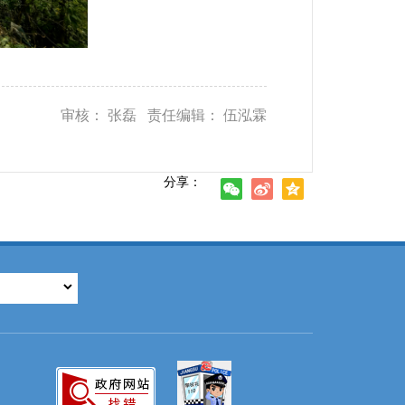
审核： 张磊 责任编辑： 伍泓霖
分享：