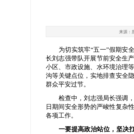
来源：
为切实筑牢
“
五一
”
假期安
长刘志强带队开展节前安全生
小区、市政设施
、水环境治理
沟
等
关键点位
，实地排查安全
群众平安过节。
检查中
，
刘志强局长
强调
日期间安全形势的严峻性复杂
各项工作。
一要提高政治站位，坚决