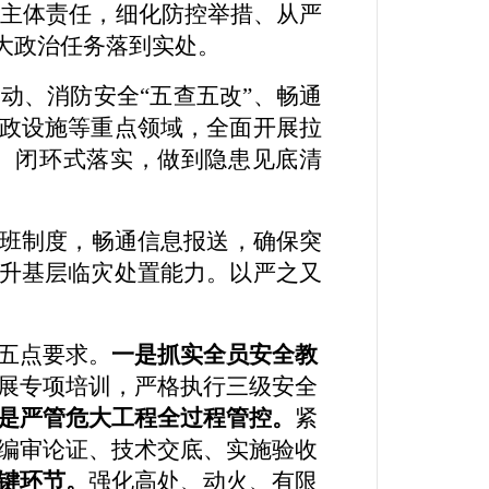
业主体责任，细化防控举措、从严
大政治任务落到实处。
行动、
消防安全
“
五查五改
”
、
畅通
政设施
等重点领域，全面开展拉
、闭环式落实，做到隐患见底清
班制度，畅通信息报送，确保突
升基层临灾处置能力。以严之又
五点要求
。
一是抓实
全员
安全教
展专项培训，严格执行三级安全
是严管危大工程
全过程
管控。
紧
编审论证、
技术交底、
实施验收
键
环节。
强化高处、动火、有限