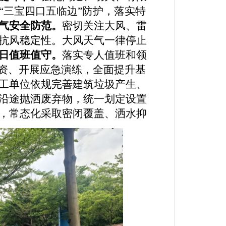
“
三宝四口五临边
”
防护，落实特
气
安全
防范。
密切关注大风
、雷
抗风稳定性
。
大风天气一律停止
日值班值守。
落实专人值班和领
资、开展应急演练，全面提升基
工单位依规完善建筑垃圾产生、
沿途抛洒废弃物，统一划定设置
，常态化采取密闭覆盖、洒水抑