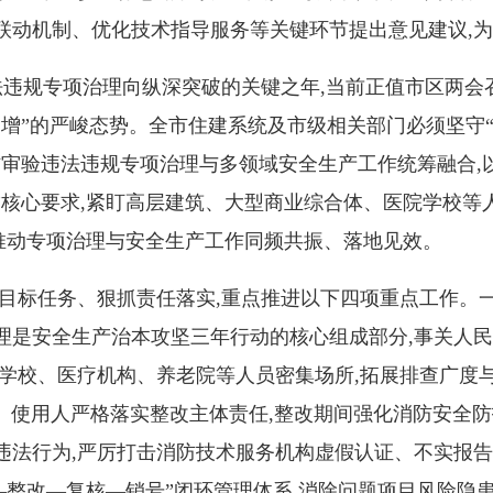
联动机制、优化技术指导服务等关键环节提出意见建议,
法违规专项治理向纵深突破的关键之年,当前正值市区两会召
增”的严峻态势。全市住建系统及市级相关部门必须坚守
消防审验违法违规专项治理与多领域安全生产工作统筹融合,
核心要求,紧盯高层建筑、大型商业综合体、医院学校等人
,推动专项治理与安全生产工作同频共振、落地见效。
标任务、狠抓责任落实,重点推进以下四项重点工作。一
理是安全生产治本攻坚三年行动的核心组成部分,事关人
学校、医疗机构、养老院等人员密集场所,拓展排查广度
人、使用人严格落实整改主体责任,整改期间强化消防安全防
违法行为,严厉打击消防技术服务机构虚假认证、不实报告
—整改—复核—销号”闭环管理体系,消除问题项目风险隐