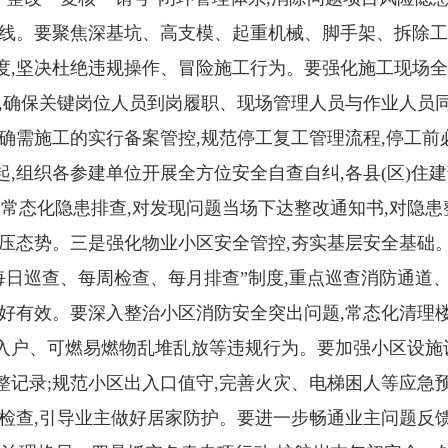
底线。要聚焦深基坑、高支模、起重机械、脚手架、拆除工
度,坚决杜绝违规操作、冒险施工行为。要强化施工现场全
,确保关键岗位人员到岗履职、现场管理人员与作业人员
确需施工的实行备案管控,规范停工复工管理流程,停工前
,组织各参建单位开展全方位安全自查自纠,各县(区)住建
常态化隐患排查,对发现问题当场下达整改通知书,对隐患
压态势。三是强化物业小区安全管控,夯实基层安全基础。
每日巡查、每周检查、每月排查”制度,重点巡查消防通道
好有效。要深入整治小区消防安全突出问题,常态化清理
入户、可燃易燃物乱堆乱放等违规行为。要加强小区设施
记录;规范小区出入口值守,完善火灾、电梯困人等应急
检查,引导业主做好居家防护。要进一步畅通业主问题反馈