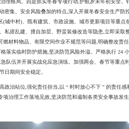
全治理格局。四是抓实冬春专项行动,护航岁末年初安全。
动密集、安全风险叠加的特点,深入开展冬春安全生产防控
(城中村)、既有建筑、市政设施、城市更新项目等重点领
、私搭乱建、擅自加层、野蛮装修改造等隐患,立即采取
可燃材料物品、有限空间作业不规范等问题,明确整改责任
严格落实临时防护措施,坚决防范风险外溢。严格执行 24 
应急队伍并开展实战化应急演练。加强两会、春节等重点时
障节日期间安全稳定。
站位,强化责任担当,以 “ 时时放心不下 ” 的责任感和 
专项治理工作落地见效,坚决防范和遏制各类安全事故发生