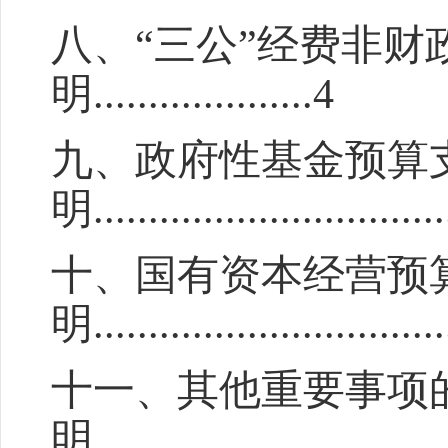
八
、“
三公
”
经费
非
财
明
....................4
九、政府性基金预算
明
...............................
十、国有资本经营预
明
...............................
十
一
、其他重要事项
明
...............................