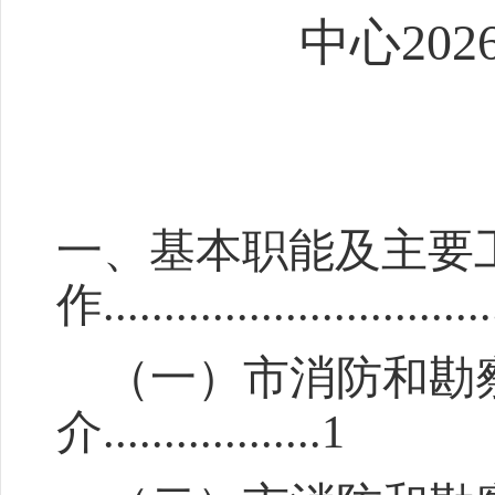
中心
202
一、基本职能及主要
作
...............................
（一）
市消防和勘
介
..................
1